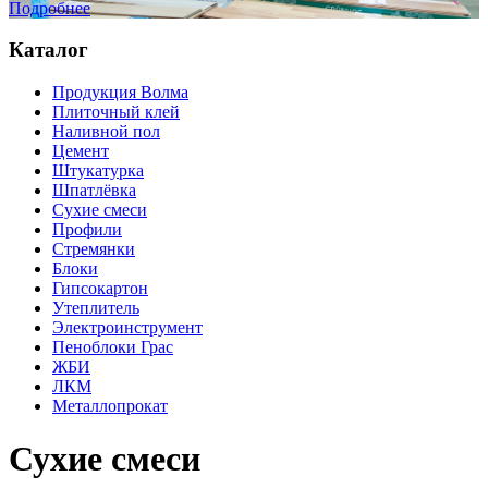
Подробнее
Каталог
Продукция Волма
Плиточный клей
Наливной пол
Цемент
Штукатурка
Шпатлёвка
Сухие смеси
Профили
Стремянки
Блоки
Гипсокартон
Утеплитель
Электроинструмент
Пеноблоки Грас
ЖБИ
ЛКМ
Металлопрокат
Сухие смеси