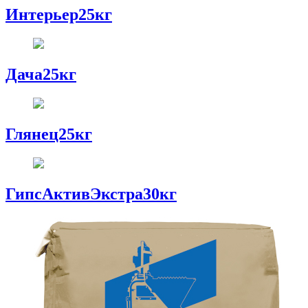
Интерьер25кг
Дача25кг
Глянец25кг
ГипсАктивЭкстра30кг