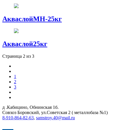
АкваслойМН-25кг
Акваслой25кг
Страница 2 из 3
1
2
3
д .Кабицино, Обнинская 1б.
Совхоз Боровский, ул.Советская 2 ( металлобаза №1)
8-910-864-82-63
,
samstroy.40@mail.ru